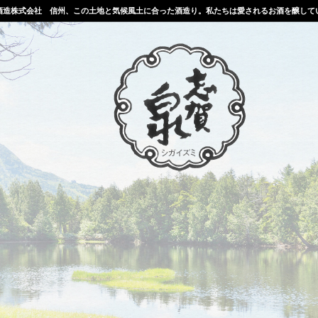
酒造株式会社 信州、この土地と気候風土に合った酒造り。私たちは愛されるお酒を醸して